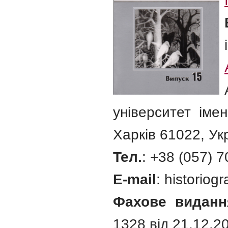
університет іме
Харків 61022, Ук
Teл.
: +38 (057) 
E-mail
: historio
Фахове виданн
1328 від 21.12.20