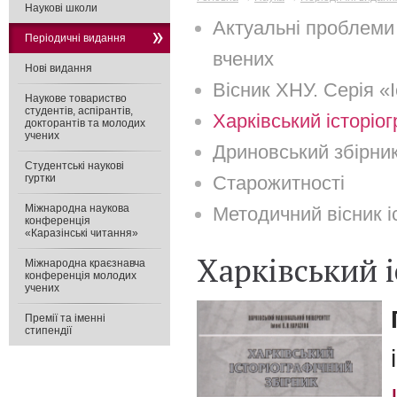
Наукові школи
Актуальні проблеми в
Періодичні видання
вчених
Нові видання
Вісник ХНУ. Серія «І
Наукове товариство
студентів, аспірантів,
Харківський історіо
докторантів та молодих
учених
Дриновський збірни
Студентські наукові
гуртки
Старожитності
Міжнародна наукова
Методичний вісник і
конференція
«Каразінські читання»
Харківський 
Міжнародна краєзнавча
конференція молодих
учених
Премії та іменні
стипендії