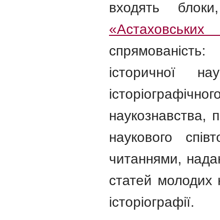
входять блоки
«Астаховських
спрямованість
історичної нау
історіографічног
наукознавства, п
наукового спів
читаннями, нада
статей молодих н
історіографії.