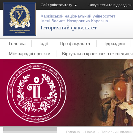
Сайт університету
Факультети та підрозділи
Харківський національний університет
імені Василя Назаровича Каразіна
Історичний факультет
Головна
Події
Про факультет
Підрозділи
Мііжнародні проєкти
Віртуальна краєзнавча експедиція 
Головна
→
Наука
→
Періодичні виданн