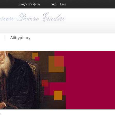
Вхід у профіль
Укр
Eng
Абітурієнту
у