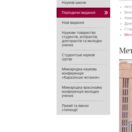
Наукові школи
Акту
Вісн
Періодичні видання
Харк
Нові видання
Дрин
Ста
Наукове товариство
Мето
студентів, аспірантів,
докторантів та молодих
учених
Мет
Студентські наукові
гуртки
Міжнародна наукова
конференція
«Каразінські читання»
Міжнародна краєзнавча
конференція молодих
учених
Премії та іменні
стипендії