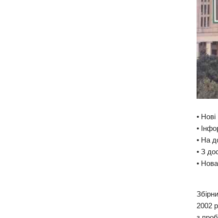
• Нові
• Інфо
• На д
• З до
• Нова
Збірни
2002 
з проб