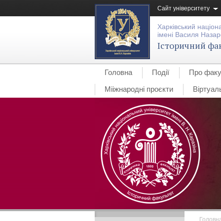
Сайт університету
Харківський націон
імені Василя Назар
Історичний фа
Головна
Події
Про факу
Мііжнародні проєкти
Віртуал
Головн