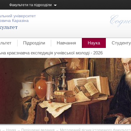
Факультети та підрозділи
альний університет
овича Каразіна
культет
льтет
Підрозділи
Навчання
Наука
Студенту
ьна краєзнавча експедиція учнівської молоді - 2026
а
→
Наука
→
Періодичні видання
→
Методичний вісник історичного факультет