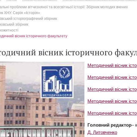
альні проблеми вітчизняної та всесвітньої історії: Збірник молодих вчених
ик ХНУ. Серія «Історія»
івський історіографічний збірник
овський збірник
рожитності
дичний вісник історичного факультету
одичний вісник історичного факул
Методичний вісник іст
Методичний вісник іст
Методичний вісник істо
Методичний вісник істо
Методичний вісник істо
Головний редактор
– 
Д. Литовченко