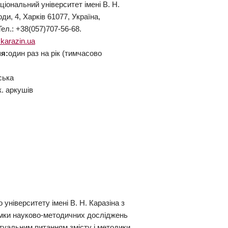
ціональний університет імені В. Н.
и, 4, Харків 61077, Україна,
eл.: +38(057)707-56-68.
karazin.ua
я:
один раз на рік (тимчасово
ська
к. аркушів
університету імені В. Н. Каразіна з
ямки науково-методичних досліджень
ктуальним питанням змісту і методики