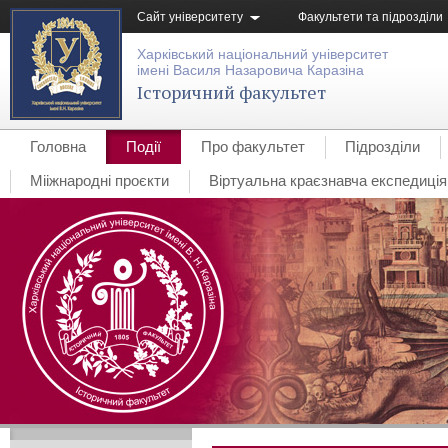
Сайт університету
Факультети та підрозділи
Харківський національний університет
імені Василя Назаровича Каразіна
Історичний факультет
Головна
Події
Про факультет
Підрозділи
Мііжнародні проєкти
Віртуальна краєзнавча експедиція 