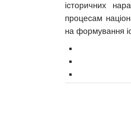
історичних нар
процесам націона
на формування іс