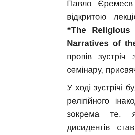
Павло Єремеєв 
відкритою лекц
“The Religious
Narratives of th
провів зустріч 
семінару, присвя
У ході зустрічі 
релігійного інак
зокрема те, я
дисидентів ста