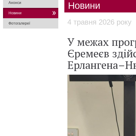
Новини
Анонси
Новини
4 травня 2026 року
Фотогалереї
У межах прог
Єремеєв здій
Ерлангена–Н