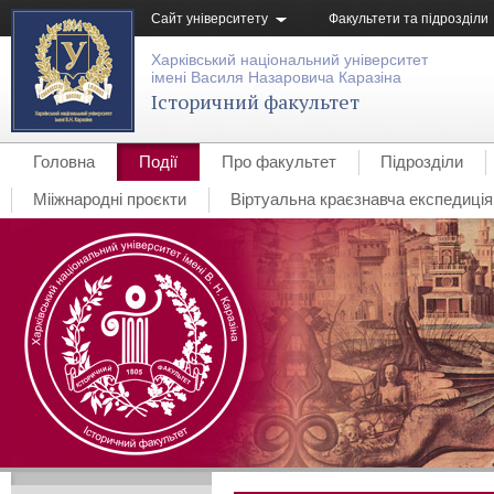
Сайт університету
Факультети та підрозділи
Харківський національний університет
імені Василя Назаровича Каразіна
Історичний факультет
Головна
Події
Про факультет
Підрозділи
Мііжнародні проєкти
Віртуальна краєзнавча експедиція 