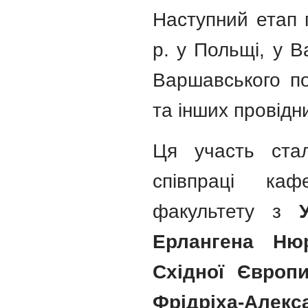
Наступний етап 
р. у Польщі, у В
Варшавського по
та інших провідн
Ця участь ста
співпраці каф
факультету з
Ерлангена Ню
Східної Європи
Фрідріха-Алек