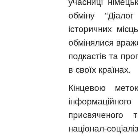
учасниці німецьк
обміну “Діалог
історичних місц
обмінялися враж
подкастів та про
в своїх країнах.
Кінцевою мето
інформаційного 
присвяченого 
націонал-соціалі