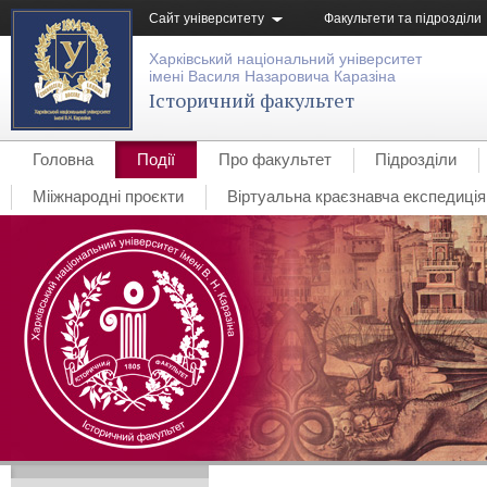
Сайт університету
Факультети та підрозділи
Харківський національний університет
імені Василя Назаровича Каразіна
Історичний факультет
Головна
Події
Про факультет
Підрозділи
Мііжнародні проєкти
Віртуальна краєзнавча експедиція 