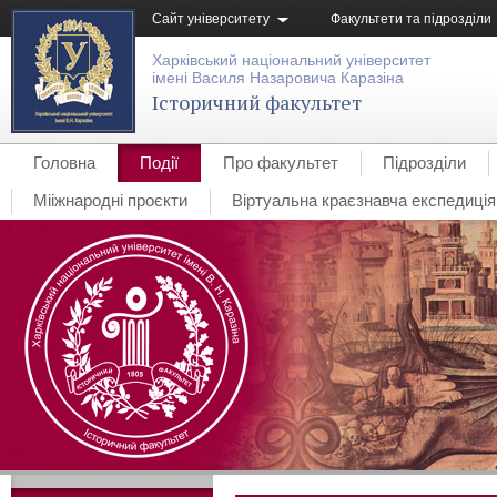
Сайт університету
Факультети та підрозділи
Харківський національний університет
імені Василя Назаровича Каразіна
Історичний факультет
Головна
Події
Про факультет
Підрозділи
Мііжнародні проєкти
Віртуальна краєзнавча експедиція 